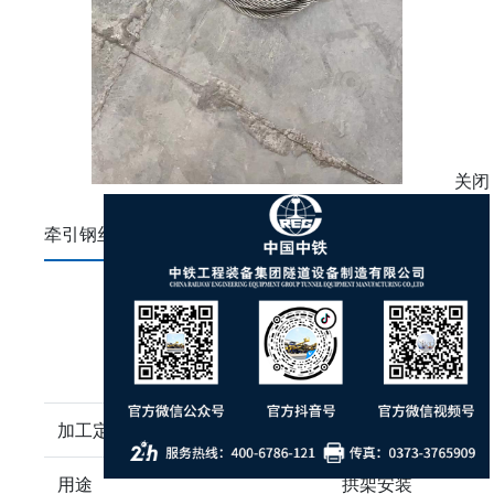
关闭
牵引钢丝绳
加工定制
是
用途
拱架安装